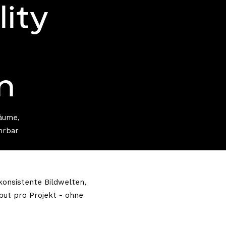
ity
n
äume,
hrbar
konsistente Bildwelten,
put pro Projekt - ohne