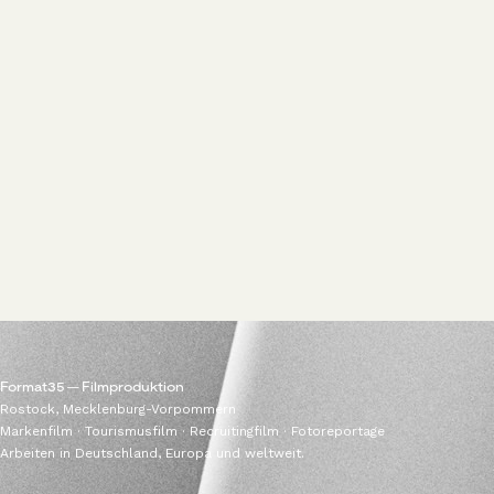
Format35 — Filmproduktion
Rostock, Mecklenburg-Vorpommern
Markenfilm · Tourismusfilm · Recruitingfilm · Fotoreportage
Arbeiten in Deutschland, Europa und weltweit.