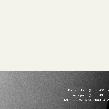
Kontakt:
hello@format35.de
Instagram:
@format35.de
IMPRESSUM
| DATENSCHUTZ