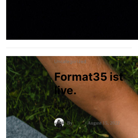
Uncategorized
Format35 ist
live.
Yippieh!
By
Felix
·
August 15, 2022